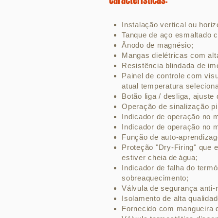
Caracteristícas:
Instalação vertical ou hori
Tanque de aço esmaltado c
Ânodo de magnésio;
Mangas dielétricas com alt
Resistência blindada de ime
Painel de controle com visu
atual temperatura seleciona
Botão liga / desliga, ajuste
Operação de sinalização pil
Indicador de operação n
Indicador de operação no m
Função de auto-aprendiza
Proteção "Dry-Firing" que e
estiver cheia
de
água;
Indicador de falha do term
sobreaquecimento;
Válvula de segurança anti-r
Isolamento de alta qualidad
Fornecido com mangueira d