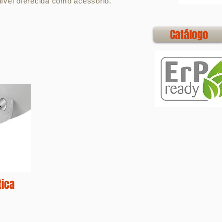
nível oferecida como acessório.
Catálogo
tica