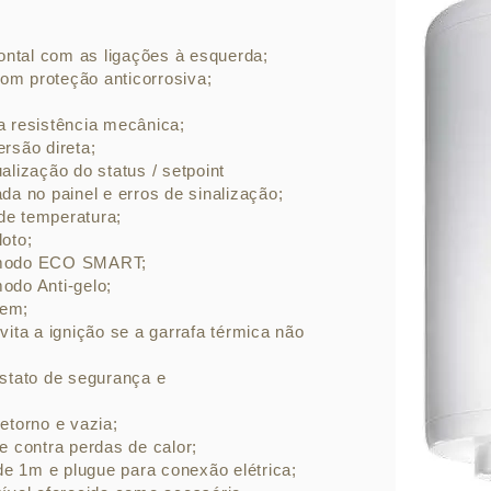
zontal com as ligações à esquerda;
om proteção anticorrosiva;
a resistência mecânica;
rsão direta;
alização do status / setpoint
da no painel e erros de sinalização;
 de temperatura;
oto;
o modo ECO SMART;
odo Anti-gelo;
gem;
vita a ignição se a garrafa térmica não
óstato de segurança e
etorno e vazia;
e contra perdas de calor;
e 1m e plugue para conexão elétrica;