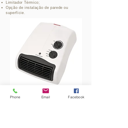
Limitador Térmico;
Opção de instalação de parede ou
superfície.
Catálogo
Phone
Email
Facebook
Ficha Técnica
Manual de Instruções