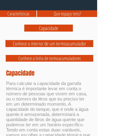
Características
Que espaço tens?
Capacidade
Conhece o interior de um termoacumulador
Conhece a linha de termoacumuladores
Capacidade
Para calcular a capacidade da garrafa
térmica é importante levar em conta o
número de pessoas que vivem em casa,
ou o número de litros que eu preciso ter
em um determinado momento. A
capacidade do tanque, que é onde a água
quente é armazenada, determinará a
quantidade de litros de água quente que
podemos ter em um horário específico.
Tendo em conta estas duas variáveis,
vamos escolher a capacidade térmica que