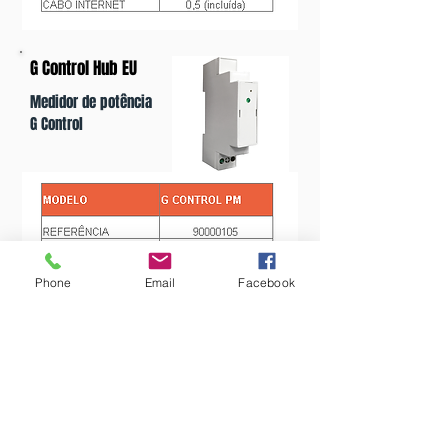
G Control Hub EU
Medidor de potência
G Control
Phone
Email
Facebook
Manual de instruções
A nossa loja
R. Garcia de Resende 3, 2745-275 Queluz